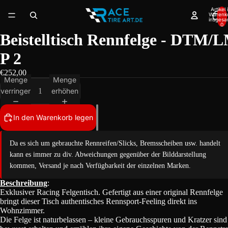
Artikel
Warenk
insgesa
0
Beistelltisch Rennfelge - DTM/
P 2
€252,00
Menge
Menge
verringern
erhöhen
In den Warenkorb legen
Da es sich um gebrauchte Rennreifen/Slicks, Bremsscheiben usw. handelt
kann es immer zu div. Abweichungen gegenüber der Bilddarstellung
kommen, Versand je nach Verfügbarkeit der einzelnen Marken.
Beschreibung
:
Exklusiver Racing Felgentisch. Gefertigt aus einer original Rennfelge
bringt dieser Tisch authentisches Rennsport-Feeling direkt ins
Wohnzimmer.
Die Felge ist naturbelassen – kleine Gebrauchsspuren und Kratzer sind