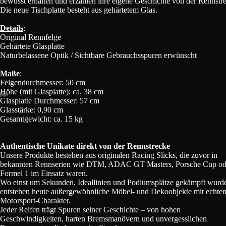
bewusst erhalten und erzählen ihre eigene Geschichte von der Rennstr
Die neue Tischplatte besteht aus gehärtetem Glas.
Details
:
Original Rennfelge
Gehärtete Glasplatte
Naturbelassene Optik / Sichtbare Gebrauchsspuren erwünscht
Maße
:
Felgendurchmesser: 50 cm
Höhe (mit Glasplatte): ca. 38 cm
Glasplatte Durchmesser: 57 cm
Glasstärke: 0,90 cm
Bild
Bild
Bild
Bild
Bild
Gesamtgewicht: ca. 15 kg
im
im
im
im
im
Vollbildmodus
Vollbildmodus
Vollbildmodus
Vollbildmodus
Vollbildmodus
öffnen
öffnen
öffnen
öffnen
öffnen
Authentische Unikate direkt von der Rennstrecke
Unsere Produkte bestehen aus originalen Racing Slicks, die zuvor in
bekannten Rennserien wie DTM, ADAC GT Masters, Porsche Cup od
Formel 1 im Einsatz waren.
Wo einst um Sekunden, Ideallinien und Podiumsplätze gekämpft wurd
entstehen heute außergewöhnliche Möbel- und Dekoobjekte mit echte
Motorsport-Charakter.
Jeder Reifen trägt Spuren seiner Geschichte – von hohen
Geschwindigkeiten, harten Bremsmanövern und unvergesslichen