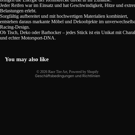
Jeder Reifen war im Einsatz und hat Geschwindigkeit, Hitze und extr
Belastungen erlebt.
Sorgfältig aufbereitet und mit hochwertigen Materialien kombiniert,
entstehen daraus markante Möbel und Dekoobjekte im unverwechselb
Racing-Design.
Ob Tisch, Deko oder Barhocker – jedes Stück ist ein Unikat mit Chara
und echter Motorsport-DNA.
Datenschutzerklärung
AGB
Widerrufsrecht
You may also like
Kontaktinformationen
© 2026
Race Tire Art
, Powered by Shopify
Geschäftsbedingungen und Richtlinien