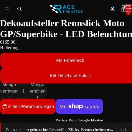
Artikel
Warenk
insgesa
0
Dekoaufsteller Rennslick Moto
GP/Superbike - LED Beleuchtu
€165,00
Halterung
Mit Riffelblech
Mit Dübel und Haken
Menge
Menge
verringern
erhöhen
In den Warenkorb legen
Weitere Bezahlmöglichkeiten
Da es sich um gebrauchte Rennreifen/Slicks, Bremsscheiben usw. handelt