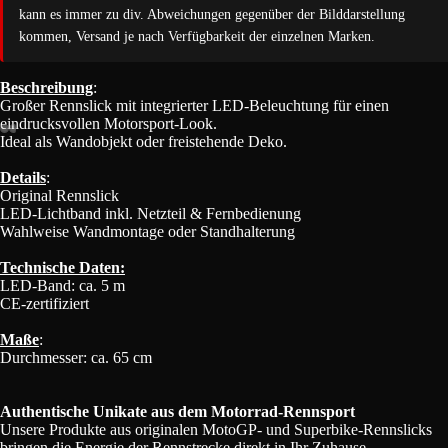
kann es immer zu div. Abweichungen gegenüber der Bilddarstellung
kommen, Versand je nach Verfügbarkeit der einzelnen Marken.
Beschreibung
:
Großer Rennslick mit integrierter LED-Beleuchtung für einen
eindrucksvollen Motorsport-Look.
Ideal als Wandobjekt oder freistehende Deko.
Bild
Bild
Bild
Bild
Details
:
im
im
im
im
Original Rennslick
Vollbildmodus
Vollbildmodus
Vollbildmodus
Vollbildmodus
LED-Lichtband inkl. Netzteil & Fernbedienung
öffnen
öffnen
öffnen
öffnen
Wahlweise Wandmontage oder Standhalterung
Technische Daten:
LED-Band: ca. 5 m
CE-zertifiziert
Maße
:
Durchmesser: ca. 65 cm
Authentische Unikate aus dem Motorrad-Rennsport
Unsere Produkte aus originalen MotoGP- und Superbike-Rennslicks
bringen die Energie der Rennstrecke direkt in Ihr Zuhause.